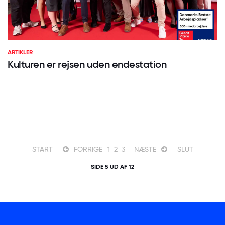
ARTIKLER
Kulturen er rejsen uden endestation
START
FORRIGE
1
2
3
NÆSTE
SLUT
SIDE 5 UD AF 12