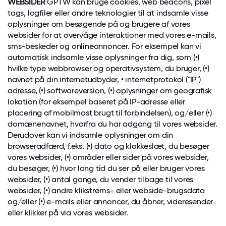
WEBSIDER
GPTW kan bruge cookies, web beacons, pixel
tags, logfiler eller andre teknologier til at indsamle visse
oplysninger om besøgende på og brugere af vores
websider for at overvåge interaktioner med vores e-mails,
sms-beskeder og onlineannoncer. For eksempel kan vi
automatisk indsamle visse oplysninger fra dig, som (•)
hvilke type webbrowser og operativsystem, du bruger, (•)
navnet på din internetudbyder, • internetprotokol ("IP")
adresse, (•) softwareversion, (•) oplysninger om geografisk
lokation (for eksempel baseret på IP-adresse eller
placering af mobilmast brugt til forbindelsen), og/eller (•)
domænenavnet, hvorfra du har adgang til vores websider.
Derudover kan vi indsamle oplysninger om din
browseradfærd, f.eks. (•) dato og klokkeslæt, du besøger
vores websider, (•) områder eller sider på vores websider,
du besøger, (•) hvor lang tid du ser på eller bruger vores
websider, (•) antal gange, du vender tilbage til vores
websider, (•) andre klikstrøms- eller webside-brugsdata
og/eller (•) e-mails eller annoncer, du åbner, videresender
eller klikker på via vores websider.