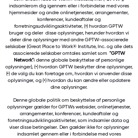
indsamler
om dig igennem eller i forbindelse med vores
hjemmesider og andre onlinetjenester, arrangementer,
konferencer, kundeaftaler og
forretningsudviklingsaktiviteter, (•) hvordan GPTW
bruger og deler
disse oplysninger, herunder hvordan vi
deler dine oplysninger med andre GPTW-associerede
selskaber (Great Place to Work® Institute, Inc. og alle dets
associerede selskaber omtales samlet som
"GPTW
Network"
i denne globale beskyttelse af personlige
oplysninger), (•) hvordan GPTW
beskytter
dine oplysninger,
(•) de
valg
du kan foretage om, hvordan vi anvender disse
oplysninger, og (•) hvordan du kan
ændre eller opdatere
dine oplysninger.
Denne globale politik om beskyttelse af personlige
oplysninger gælder for GPTWs websider, onlinetjenester,
arrangementer, konferencer, kundeaftaler og
forretningsudviklingsaktiviteter, som indsamler data og
viser disse betingelser
. Den gælder
ikke
for oplysninger
indsamlet gennem eller i forbindelse med vores