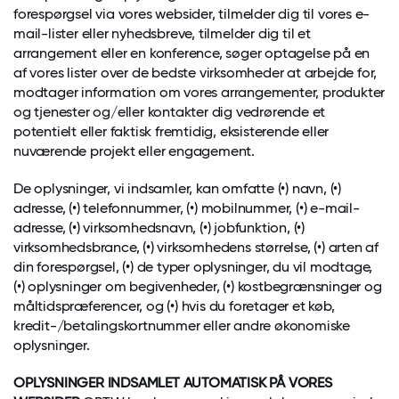
forespørgsel via vores websider, tilmelder dig til vores e-
mail-lister eller nyhedsbreve, tilmelder dig til et
arrangement eller en konference, søger optagelse på en
af vores lister over de bedste virksomheder at arbejde for,
modtager information om vores arrangementer, produkter
og tjenester og/eller kontakter dig vedrørende et
potentielt eller faktisk fremtidig, eksisterende eller
nuværende projekt eller engagement.
De oplysninger, vi indsamler, kan omfatte (•) navn, (•)
adresse, (•) telefonnummer, (•) mobilnummer, (•) e-mail-
adresse, (•) virksomhedsnavn, (•) jobfunktion, (•)
virksomhedsbrance, (•) virksomhedens størrelse, (•) arten af
din forespørgsel, (•) de typer oplysninger, du vil modtage,
(•) oplysninger om begivenheder, (•) kostbegrænsninger og
måltidspræferencer, og (•) hvis du foretager et køb,
kredit-/betalingskortnummer eller andre økonomiske
oplysninger.
OPLYSNINGER INDSAMLET AUTOMATISK PÅ VORES