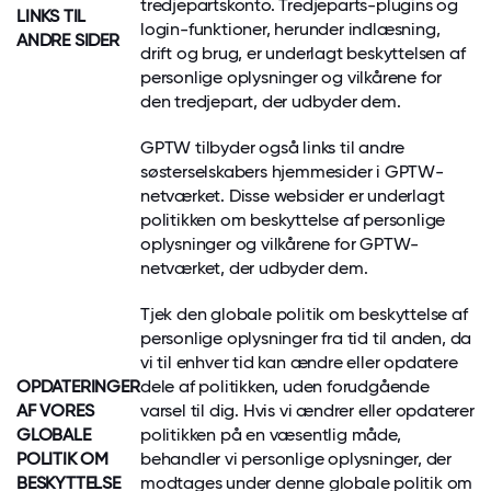
tredjepartskonto. Tredjeparts-plugins og
LINKS TIL
login-funktioner, herunder indlæsning,
ANDRE SIDER
drift og brug, er underlagt beskyttelsen af
personlige oplysninger og vilkårene for
den tredjepart, der udbyder dem.
GPTW tilbyder også links til andre
søsterselskabers hjemmesider i GPTW-
netværket. Disse websider er underlagt
politikken om beskyttelse af personlige
oplysninger og vilkårene for GPTW-
netværket, der udbyder dem.
Tjek den globale politik om beskyttelse af
personlige oplysninger fra tid til anden, da
vi til enhver tid kan ændre eller opdatere
OPDATERINGER
dele af politikken, uden forudgående
AF VORES
varsel til dig. Hvis vi ændrer eller opdaterer
GLOBALE
politikken på en væsentlig måde,
POLITIK OM
behandler vi personlige oplysninger, der
BESKYTTELSE
modtages under denne globale politik om