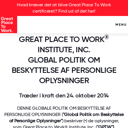
Hvad kræver det at blive Great Place To Work
certificeret? Find ud af det her!
MENU
®
GREAT PLACE TO WORK
INSTITUTE, INC.
GLOBAL POLITIK OM
BESKYTTELSE AF PERSONLIGE
OPLYSNINGER
Træder i kraft den 24. oktober 2014
DENNE GLOBALE POLITIK OM BESKYTTELSE AF
PERSONLIGE OPLYSNINGER (
"Global Politik om Beskyttelse
af Personlige Oplysninger"
) beskriver (•) de oplysninger,
som Great Place to Work® Institute, Inc. (
"GPTW")
,