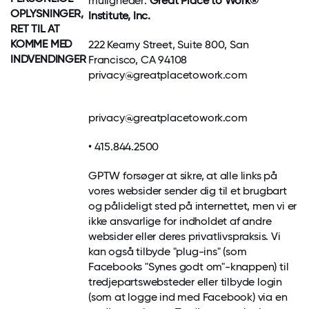
muligheder:
Great Place to Work®
OPLYSNINGER,
Institute, Inc.
RET TIL AT
KOMME MED
222 Kearny Street, Suite 800, San
INDVENDINGER
Francisco, CA 94108
privacy@greatplacetowork.com
privacy@greatplacetowork.com
• 415.844.2500
GPTW forsøger at sikre, at alle links på
vores websider sender dig til et brugbart
og pålideligt sted på internettet, men vi er
ikke ansvarlige for indholdet af andre
websider eller deres privatlivspraksis. Vi
kan også tilbyde "plug-ins" (som
Facebooks "Synes godt om"-knappen) til
tredjepartswebsteder eller tilbyde login
(som at logge ind med Facebook) via en