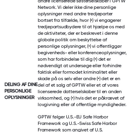
andre licenserede søsterselskaber i GPTW
Network. Vi deler
ikke
dine personlige
oplysninger med andre tredjeparter
bortset
fra tilfælde, hvor (•) vi engagerer
tredjepartsudbydere til at hjælpe os med
de aktiviteter, der er beskrevet i denne
globale politik om beskyttelse af
personlige oplysninger, (•) vi offentliggør
begivenheds- eller konferenceoplysninger,
som har forbindelse til dig (•) det er
nødvendigt at undersøge eller forhindre
faktisk eller formodet kriminalitet eller
skade på os selv eller andre (•) det er en
DELING
AF DINE
del af et salg af GPTW eller et af vores
PERSONLIGE
licenserede datterselskaber til en anden
OPLYSNINGER
virksomhed, og (•) hvis det er påkrævet af
lovgivning eller af offentlige myndigheder.
GPTW følger U.S.-EU Safe Harbor
Framework og U.S.-Swiss Safe Harbor
Framework som angivet af U.S.