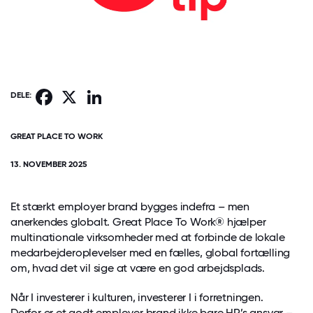
Facebook
X
LinkedIn
DELE:
GREAT PLACE TO WORK
13. NOVEMBER 2025
Et stærkt employer brand bygges indefra – men
anerkendes globalt. Great Place To Work® hjælper
multinationale virksomheder med at forbinde de lokale
medarbejderoplevelser med en fælles, global fortælling
om, hvad det vil sige at være en god arbejdsplads.
Når I investerer i kulturen, investerer I i forretningen.
Derfor er et godt employer brand ikke bare HR’s ansvar –