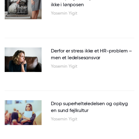
ikke i lønposen
Yasemin Yigit
Derfor er stress ikke et HR-problem –
men et ledelsesansvar
Yasemin Yigit
Drop superhelteledelsen og opbyg
en sund fejlkultur
Yasemin Yigit