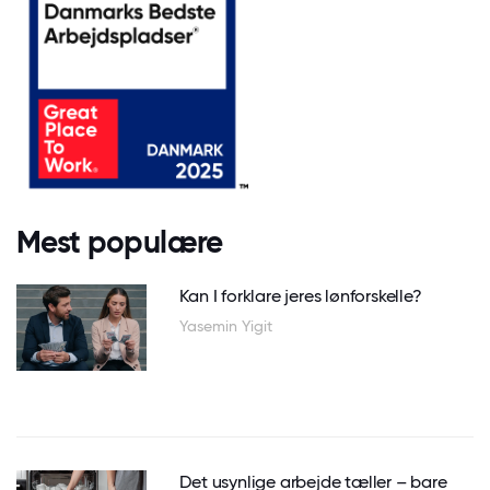
Mest populære
Kan I forklare jeres lønforskelle?
Yasemin Yigit
Det usynlige arbejde tæller – bare