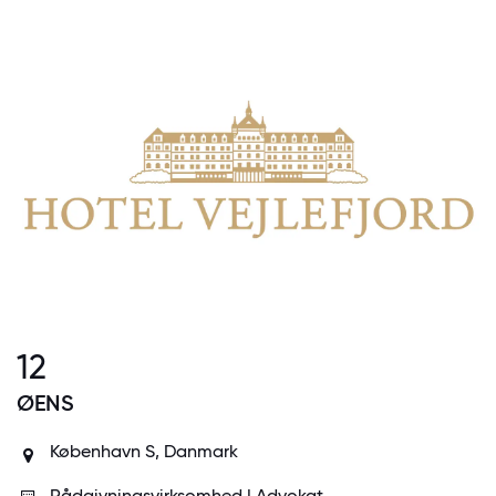
12
ØENS
København S, Danmark
Rådgivningsvirksomhed | Advokat