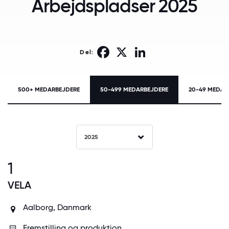
Arbejdspladser 2025
Facebook
X
LinkedIn
Del:
500+ MEDARBEJDERE
50-499 MEDARBEJDERE
20-49 MEDAR
2025
1
VELA
Aalborg, Danmark
Fremstilling og produktion