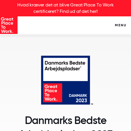
Hvad kræver det at blive Great Place To Work
certificeret? Find ud af det her!
MENU
Danmarks Bedste