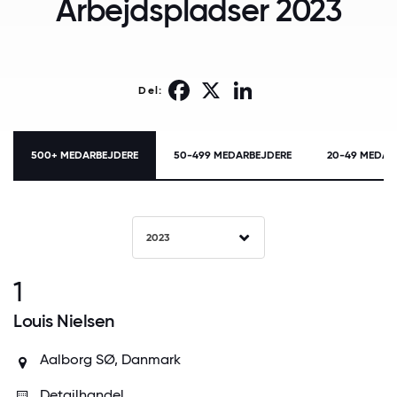
Arbejdspladser 2023
Facebook
X
LinkedIn
Del:
500+ MEDARBEJDERE
50-499 MEDARBEJDERE
20-49 MEDAR
2023
1
Louis Nielsen
Aalborg SØ, Danmark
Detailhandel