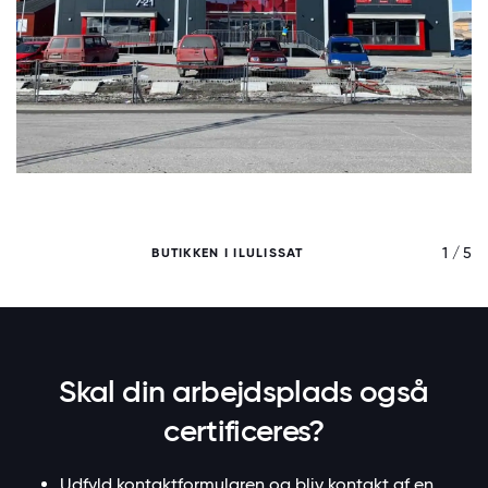
/ 5
1 / 5
BUTIKKEN I ILULISSAT
Skal din arbejdsplads også
certificeres?
Udfyld kontaktformularen og bliv kontakt af en