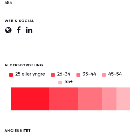
585
WEB & SOCIAL
ALDERSFORDELING
25 eller yngre
26-34
35-44
45-54
55+
55+
45-
54
35-
44
26-
34
25
eller
yngre
0
12.5
25
37.5
50
62.5
75
87.5
100
ANCIENNITET