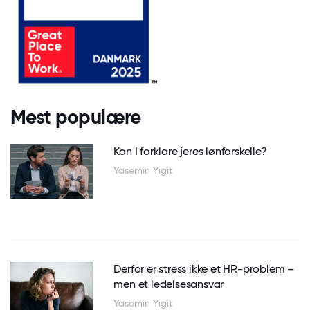
Mest populære
Kan I forklare jeres lønforskelle?
Yasemin Yigit
Derfor er stress ikke et HR-problem –
men et ledelsesansvar
Yasemin Yigit