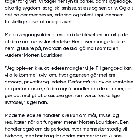
tager for givet. Vi tager hensyn til barsel, barns sygedage,
alvorlig sygdom, sorg, skilsmisse, stress og seniorliv. Og alt
det holder mennesker, erfaring og talent i spil gennem
forskellige faser af arbejdslivet.
Men overgangsalder er endnu ikke blevet en naturlig del
af den samme livsfaseledelse. Her bliver mange ledere
nemlig usikre på, hvordan de skal gå ind i samtalen,
vurderer Morten Lauridsen:
“Jeg oplever ikke, at ledere mangler vilje. Til gengæld kan
vi alle komme i tvivl om, hvor grænsen går mellem
omsorg, privatliv og ledelse. Derfor må vi udvide samtalen
om performance, så den også handler om de rammer, der
gør det muligt at præstere gennem vores forskellige
livsfaser,” siger han.
Moderne ledelse handler ikke kun om mål, trivsel og
resultater, når alt fungerer, mener Morten Lauridsen. Den
handler også om de perioder, hvor mennesker stadig vil
bidrage, men har brug for andre rammer for at kunne