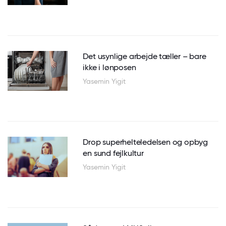
Det usynlige arbejde tæller – bare
ikke i lønposen
Yasemin Yigit
Drop superhelteledelsen og opbyg
en sund fejlkultur
Yasemin Yigit