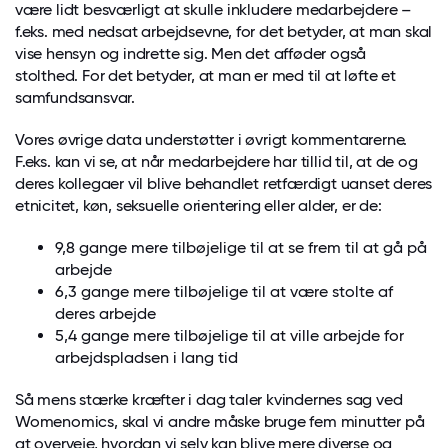
være lidt besværligt at skulle inkludere medarbejdere –
f.eks. med nedsat arbejdsevne, for det betyder, at man skal
vise hensyn og indrette sig. Men det afføder også
stolthed. For det betyder, at man er med til at løfte et
samfundsansvar.
Vores øvrige data understøtter i øvrigt kommentarerne.
F.eks. kan vi se, at når medarbejdere har tillid til, at de og
deres kollegaer vil blive behandlet retfærdigt uanset deres
etnicitet, køn, seksuelle orientering eller alder, er de:
9,8 gange mere tilbøjelige til at se frem til at gå på
arbejde
6,3 gange mere tilbøjelige til at være stolte af
deres arbejde
5,4 gange mere tilbøjelige til at ville arbejde for
arbejdspladsen i lang tid
Så mens stærke kræfter i dag taler kvindernes sag ved
Womenomics, skal vi andre måske bruge fem minutter på
at overveje, hvordan vi selv kan blive mere diverse og