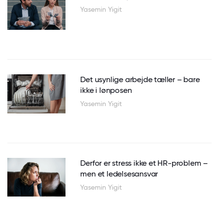
Yasemin Yigit
Det usynlige arbejde tæller – bare
ikke i lønposen
Yasemin Yigit
Derfor er stress ikke et HR-problem –
men et ledelsesansvar
Yasemin Yigit