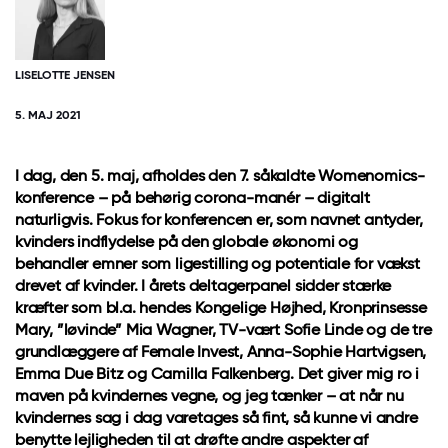
LISELOTTE JENSEN
5. MAJ 2021
I dag, den 5. maj, afholdes den 7. såkaldte Womenomics-
konference – på behørig corona-manér – digitalt
naturligvis. Fokus for konferencen er, som navnet antyder,
kvinders indflydelse på den globale økonomi og
behandler emner som ligestilling og potentiale for vækst
drevet af kvinder. I årets deltagerpanel sidder stærke
kræfter som bl.a. hendes Kongelige Højhed, Kronprinsesse
Mary, ”løvinde” Mia Wagner, TV-vært Sofie Linde og de tre
grundlæggere af Female Invest, Anna-Sophie Hartvigsen,
Emma Due Bitz og Camilla Falkenberg. Det giver mig ro i
maven på kvindernes vegne, og jeg tænker – at når nu
kvindernes sag i dag varetages så fint, så kunne vi andre
benytte lejligheden til at drøfte andre aspekter af