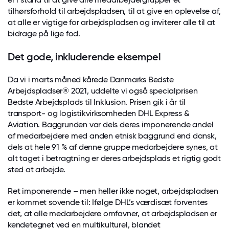
tilhørsforhold til arbejdspladsen, til at give en oplevelse af,
at alle er vigtige for arbejdspladsen og inviterer alle til at
bidrage på lige fod.
Det gode, inkluderende eksempel
Da vi i marts måned kårede Danmarks Bedste
Arbejdspladser® 2021, uddelte vi også specialprisen
Bedste Arbejdsplads til Inklusion. Prisen gik i år til
transport- og logistikvirksomheden DHL Express &
Aviation. Baggrunden var dels deres imponerende andel
af medarbejdere med anden etnisk baggrund end dansk,
dels at hele 91 % af denne gruppe medarbejdere synes, at
alt taget i betragtning er deres arbejdsplads et rigtig godt
sted at arbejde.
Ret imponerende – men heller ikke noget, arbejdspladsen
er kommet sovende til: Ifølge DHL’s værdisæt forventes
det, at alle medarbejdere omfavner, at arbejdspladsen er
kendetegnet ved en multikulturel, blandet