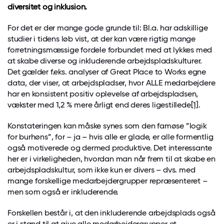
diversitet og inklusion.
For det er der mange gode grunde til: Bl.a. har adskillige
studier i tidens løb vist, at der kan være rigtig mange
forretningsmæssige fordele forbundet med at lykkes med
at skabe diverse og inkluderende arbejdspladskulturer.
Det gælder f.eks. analyser af Great Place to Works egne
data, der viser, at arbejdspladser, hvor ALLE medarbejdere
har en konsistent positiv oplevelse af arbejdspladsen,
vækster med 1,2 % mere årligt end deres ligestillede
[1]
.
Konstateringen kan måske synes som den famøse ”logik
for burhøns”, for – ja – hvis alle er glade, er alle formentlig
også motiverede og dermed produktive. Det interessante
her er i virkeligheden, hvordan man når frem til at skabe en
arbejdspladskultur, som ikke kun er divers – dvs. med
mange forskellige medarbejdergrupper repræsenteret –
men som også er inkluderende.
Forskellen består i, at den inkluderende arbejdsplads også
er i stand til at give alle medarbejdergrupper et