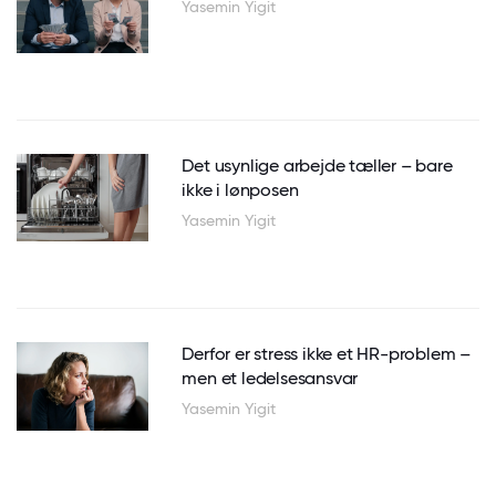
Yasemin Yigit
Det usynlige arbejde tæller – bare
ikke i lønposen
Yasemin Yigit
Derfor er stress ikke et HR-problem –
men et ledelsesansvar
Yasemin Yigit