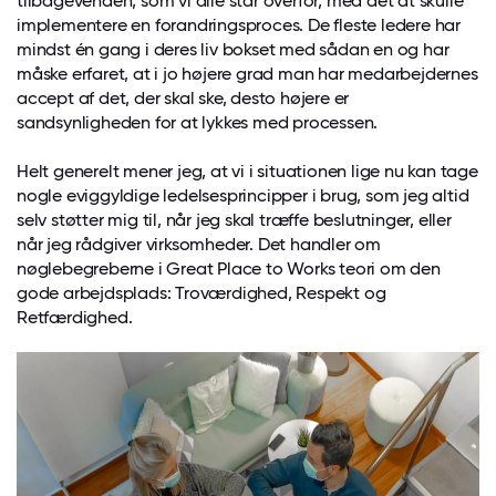
tilbagevenden, som vi alle står overfor, med det at skulle
implementere en forandringsproces. De fleste ledere har
mindst én gang i deres liv bokset med sådan en og har
måske erfaret, at i jo højere grad man har medarbejdernes
accept af det, der skal ske, desto højere er
sandsynligheden for at lykkes med processen.
Helt generelt mener jeg, at vi i situationen lige nu kan tage
nogle eviggyldige ledelsesprincipper i brug, som jeg altid
selv støtter mig til, når jeg skal træffe beslutninger, eller
når jeg rådgiver virksomheder. Det handler om
nøglebegreberne i Great Place to Works teori om den
gode arbejdsplads: Troværdighed, Respekt og
Retfærdighed.