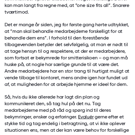
kan man langt fra regne med, at ”one size fits all”. Snarere
tværtimod.
Det er mange år siden, jeg for første gang hørte udtrykket,
at ”man skal behandle medarbejderne forskelligt for at
behandle dem ens”. I forhold til den forestående
tilbagevenden betyder det selvfølgelig, at man er nødt til
at tage hensyn til og respektere, at der er medarbejdere,
som fortsat er bekymrede for smitterisikoen – og man må
huske på, at nogle har særlige grunde til at være det.
Andre medarbejdere har en stor trang til hurtigst muligt at
vende tilbage til kontoret, mens andre igen har fundet ud
af, at muligheden for at arbejde hjemme er ideel for dem.
Så, hvis du ikke allerede har lagt din plan og
kommunikeret den, så tag hul på det nu. Tag
medarbejderne med på råd og spørg ind til deres
bekymringer, ønsker og erfaringer.
Evaluér
gerne efter et
stykke tid og tag endelig i betragtning, at vi ikke oplever
situationen ens, men at der kan være behov for forskellige