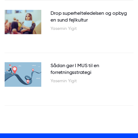
Drop superhelteledelsen og opbyg
en sund fejlkultur
Yasemin Yigit
Sådan gør I MUS til en
forretningsstrategi
Yasemin Yigit