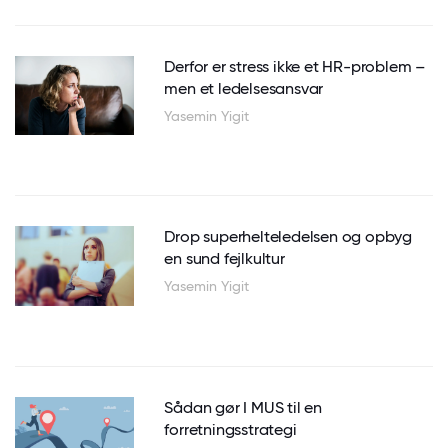
Derfor er stress ikke et HR-problem –
men et ledelsesansvar
Yasemin Yigit
Drop superhelteledelsen og opbyg
en sund fejlkultur
Yasemin Yigit
Sådan gør I MUS til en
forretningsstrategi