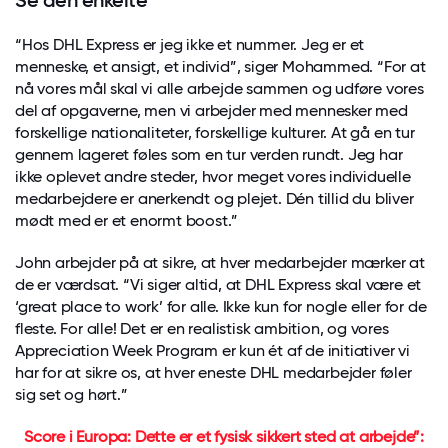
Se den enkelte
“Hos DHL Express er jeg ikke et nummer. Jeg er et
menneske, et ansigt, et individ”, siger Mohammed. “For at
nå vores mål skal vi alle arbejde sammen og udføre vores
del af opgaverne, men vi arbejder med mennesker med
forskellige nationaliteter, forskellige kulturer. At gå en tur
gennem lageret føles som en tur verden rundt. Jeg har
ikke oplevet andre steder, hvor meget vores individuelle
medarbejdere er anerkendt og plejet. Dén tillid du bliver
mødt med er et enormt boost.”
John arbejder på at sikre, at hver medarbejder mærker at
de er værdsat. “Vi siger altid, at DHL Express skal være et
‘great place to work’ for alle. Ikke kun for nogle eller for de
fleste. For alle! Det er en realistisk ambition, og vores
Appreciation Week Program er kun ét af de initiativer vi
har for at sikre os, at hver eneste DHL medarbejder føler
sig set og hørt.”
Score i Europa: Dette er et fysisk sikkert sted at arbejde”: