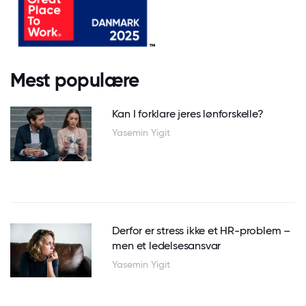
Mest populære
Kan I forklare jeres lønforskelle?
Yasemin Yigit
Derfor er stress ikke et HR-problem –
men et ledelsesansvar
Yasemin Yigit