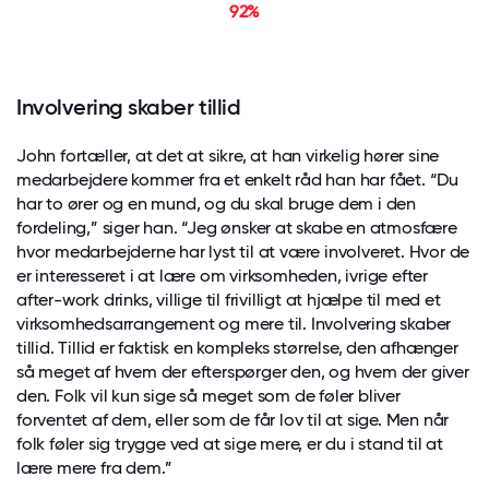
92%
Involvering skaber tillid
John fortæller, at det at sikre, at han virkelig hører sine
medarbejdere kommer fra et enkelt råd han har fået. “Du
har to ører og en mund, og du skal bruge dem i den
fordeling,” siger han. “Jeg ønsker at skabe en atmosfære
hvor medarbejderne har lyst til at være involveret. Hvor de
er interesseret i at lære om virksomheden, ivrige efter
after-work drinks, villige til frivilligt at hjælpe til med et
virksomhedsarrangement og mere til. Involvering skaber
tillid. Tillid er faktisk en kompleks størrelse, den afhænger
så meget af hvem der efterspørger den, og hvem der giver
den. Folk vil kun sige så meget som de føler bliver
forventet af dem, eller som de får lov til at sige. Men når
folk føler sig trygge ved at sige mere, er du i stand til at
lære mere fra dem.”