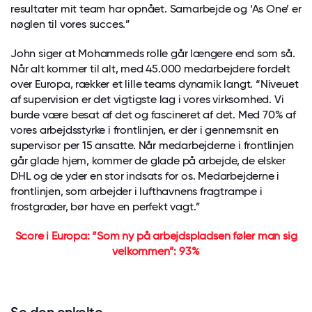
resultater mit team har opnået. Samarbejde og ‘As One’ er
nøglen til vores succes.”
John siger at Mohammeds rolle går længere end som så.
Når alt kommer til alt, med 45.000 medarbejdere fordelt
over Europa, rækker et lille teams dynamik langt. “Niveuet
af supervision er det vigtigste lag i vores virksomhed. Vi
burde være besat af det og fascineret af det. Med 70% af
vores arbejdsstyrke i frontlinjen, er der i gennemsnit en
supervisor per 15 ansatte. Når medarbejderne i frontlinjen
går glade hjem, kommer de glade på arbejde, de elsker
DHL og de yder en stor indsats for os. Medarbejderne i
frontlinjen, som arbejder i lufthavnens fragtrampe i
frostgrader, bør have en perfekt vagt.”
Score i Europa: “Som ny på arbejdspladsen føler man sig
velkommen”: 93%