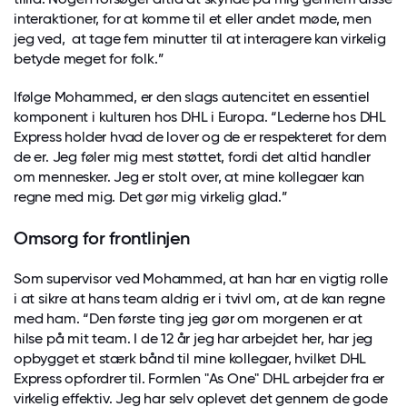
interaktioner, for at komme til et eller andet møde, men
jeg ved, at tage fem minutter til at interagere kan virkelig
betyde meget for folk.”
Ifølge Mohammed, er den slags autencitet en essentiel
komponent i kulturen hos DHL i Europa. “Lederne hos DHL
Express holder hvad de lover og de er respekteret for dem
de er. Jeg føler mig mest støttet, fordi det altid handler
om mennesker. Jeg er stolt over, at mine kollegaer kan
regne med mig. Det gør mig virkelig glad.”
Omsorg for frontlinjen
Som supervisor ved Mohammed, at han har en vigtig rolle
i at sikre at hans team aldrig er i tvivl om, at de kan regne
med ham. “Den første ting jeg gør om morgenen er at
hilse på mit team. I de 12 år jeg har arbejdet her, har jeg
opbygget et stærk bånd til mine kollegaer, hvilket DHL
Express opfordrer til. Formlen "As One" DHL arbejder fra er
virkelig effektiv. Jeg har selv oplevet det gennem de gode