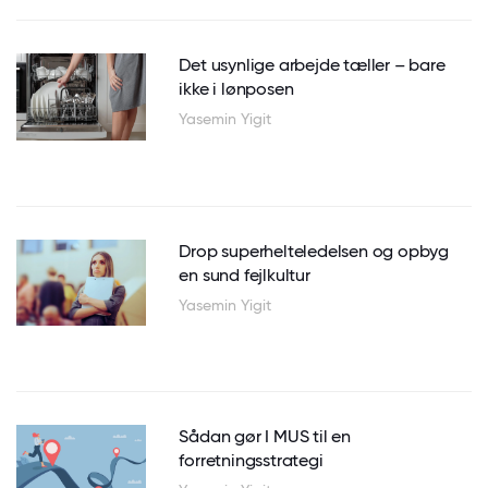
Det usynlige arbejde tæller – bare
ikke i lønposen
Yasemin Yigit
Drop superhelteledelsen og opbyg
en sund fejlkultur
Yasemin Yigit
Sådan gør I MUS til en
forretningsstrategi