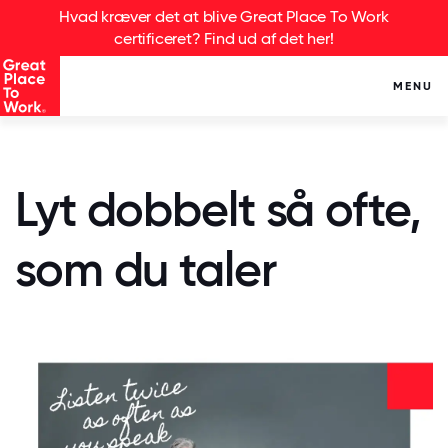
Hvad kræver det at blive Great Place To Work
certificeret? Find ud af det her!
MENU
Lyt dobbelt så ofte,
som du taler