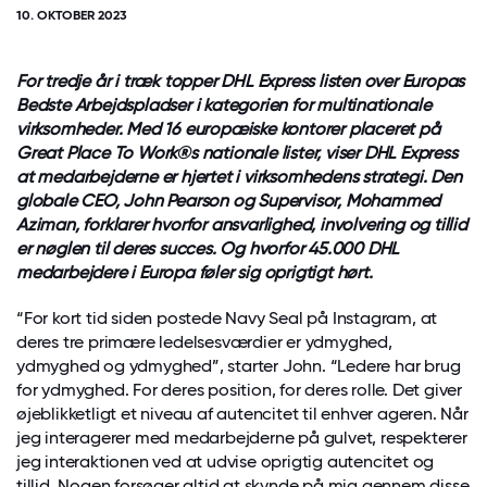
10. OKTOBER 2023
For tredje år i træk topper DHL Express listen over Europas
Bedste Arbejdspladser i kategorien for multinationale
virksomheder. Med 16 europæiske kontorer placeret på
Great Place To Work®s nationale lister, viser DHL Express
at medarbejderne er hjertet i virksomhedens strategi. Den
globale CEO, John Pearson og Supervisor, Mohammed
Aziman, forklarer hvorfor ansvarlighed, involvering og tillid
er nøglen til deres succes. Og hvorfor 45.000 DHL
medarbejdere i Europa føler sig oprigtigt hørt.
“For kort tid siden postede Navy Seal på Instagram, at
deres tre primære ledelsesværdier er ydmyghed,
ydmyghed og ydmyghed”, starter John. “Ledere har brug
for ydmyghed. For deres position, for deres rolle. Det giver
øjeblikketligt et niveau af autencitet til enhver ageren. Når
jeg interagerer med medarbejderne på gulvet, respekterer
jeg interaktionen ved at udvise oprigtig autencitet og
tillid. Nogen forsøger altid at skynde på mig gennem disse