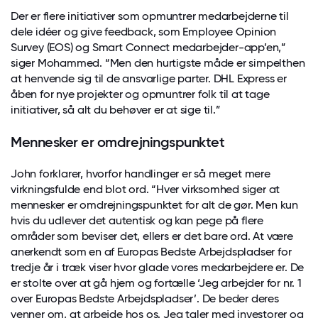
Der er flere initiativer som opmuntrer medarbejderne til
dele idéer og give feedback, som Employee Opinion
Survey (EOS) og Smart Connect medarbejder-app’en,”
siger Mohammed. “Men den hurtigste måde er simpelthen
at henvende sig til de ansvarlige parter. DHL Express er
åben for nye projekter og opmuntrer folk til at tage
initiativer, så alt du behøver er at sige til.”
Mennesker er omdrejningspunktet
John forklarer, hvorfor handlinger er så meget mere
virkningsfulde end blot ord. “Hver virksomhed siger at
mennesker er omdrejningspunktet for alt de gør. Men kun
hvis du udlever det autentisk og kan pege på flere
områder som beviser det, ellers er det bare ord. At være
anerkendt som en af Europas Bedste Arbejdspladser for
tredje år i træk viser hvor glade vores medarbejdere er. De
er stolte over at gå hjem og fortælle ‘Jeg arbejder for nr. 1
over Europas Bedste Arbejdspladser’. De beder deres
venner om, at arbejde hos os. Jeg taler med investorer og