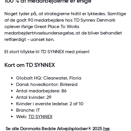
100 % af medarbejderne er enige
Noget tyder på, at strategierne hidtil er lykkedes. Samtlige
af de godt 90 medarbejdere hos TD Synnex Denmark
oplever ifølge Great Place To Works
medarbejdertrivselsundersøgelse, at de bliver behandlet
retfærdigt - uanset køn.
Et stort tillykke til TD SYNNEX med prisen!
Kort om TD SYNNEX
Globalt HQ: Clearwater, Floria
Dansk hovedkontor: Birkerød
Antal medarbejdere: 86
Antal kvinder: 29
Kvinder i øverste ledelse: 2 af 10
Branche: IT
Web:
TD SYNNEX
Se alle Danmarks Bedste Arbejdspladser® 2025
her
.