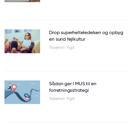
Drop superhelteledelsen og opbyg
en sund fejlkultur
Yasemin Yigit
Sådan gør I MUS til en
forretningsstrategi
Yasemin Yigit