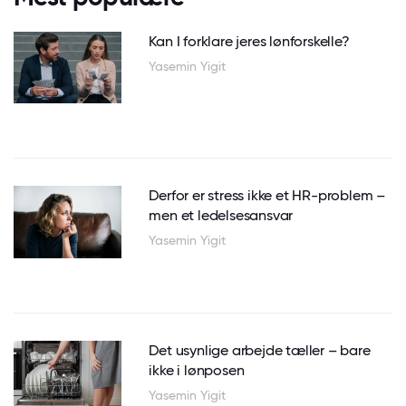
Kan I forklare jeres lønforskelle?
Yasemin Yigit
Derfor er stress ikke et HR-problem –
men et ledelsesansvar
Yasemin Yigit
Det usynlige arbejde tæller – bare
ikke i lønposen
Yasemin Yigit