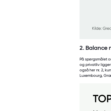
2. Balance m
På spørgsmålet om
og privatliv lig
også her nr. 2, ku
Luxembourg, Græke