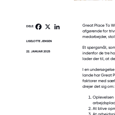
Great Place To Wo
Facebook
X
LinkedIn
DELE:
afgørende for triv
medarbejder, stol
LISELOTTE JENSEN
Et spørgsmål, som 
22. JANUAR 2025
indenfor de tre h
lader der til, at de
I en undersøgelse
lande har Great P
faktorer med særl
drejer det sig om:
Oplevelsen a
arbejdspla
At blive opm
At arbejdsp