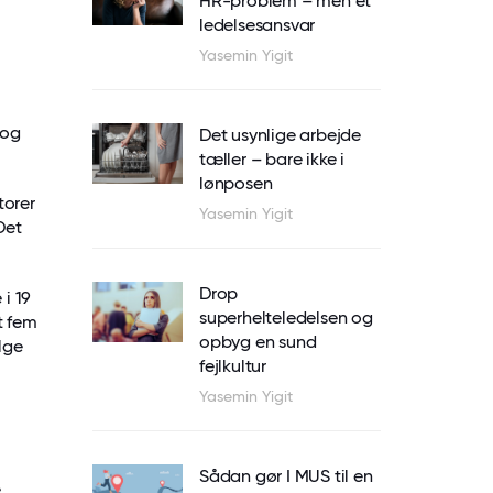
HR-problem – men et
ledelsesansvar
Yasemin Yigit
 og
Det usynlige arbejde
tæller – bare ikke i
lønposen
torer
Yasemin Yigit
Det
Drop
i 19
superhelteledelsen og
t fem
opbyg en sund
lge
fejlkultur
Yasemin Yigit
Sådan gør I MUS til en
e