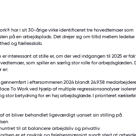
rk® har i sit 30-årige virke identificeret tre hovedtemaer som
slen på en arbejdsplads. Det drejer sig om tillid mellem ledelse
thed og fællesskab.
er interessant at stille er, om der ved indgangen til 2025 er fak
ovedtemaer, som spiller en særlig stor rolle for arbejdsglæden. 
r er:
 gennemført i eftersommeren 2024 blandt 24.938 medarbejdere 
lace To Work ved hjælp af multiple regressionsanalyser isolere
ig stor betydning for en høj arbejdsglæde. I prioriteret rækkefø
f at bliver behandlet ligeværdigt uanset sin stilling på
dsen
untret til at balancere arbejdsliv og privatliv
ladsen er et psykisk og følelsesmæssigt sundt sted at arbejd