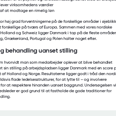
 lever virksomhedens værdier
af at modtage en rimelig løn
or høj grad forventningerne på de forskellige områder i øjeblik
idt forskellige på tværs af Europa. Sammen med vores nordiske
Holland og Schweiz ligger Danmark i top på de fleste områder
g, Grækenland, Portugal og Polen halter noget efter.
ig behandling uanset stilling
m hvorvidt man som medarbejder oplever at blive behandlet
t sin stilling på arbejdspladsen ligger Danmark med en score 
t af Holland og Norge. Resultaterne ligger godt i tråd den nord
ldsvis flade ledelsesstrukturer, for at lytte til – og involvere
or at respektere hinanden uanset baggrund. Undersøgelsen vis
dsleder er god grund til at fastholde de gode traditioner for
dling.