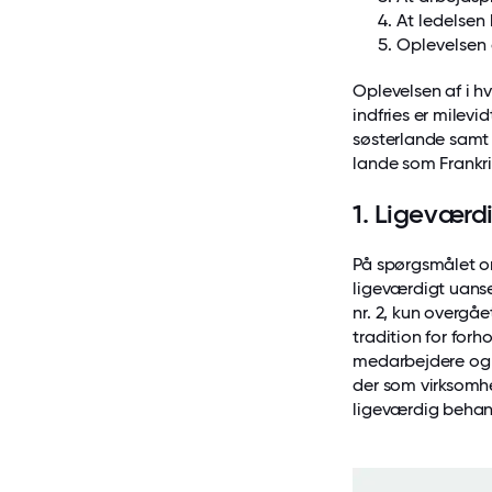
At ledelsen
Oplevelsen 
Oplevelsen af i hv
indfries er milev
søsterlande samt 
lande som Frankri
1. Ligeværd
På spørgsmålet o
ligeværdigt uanse
nr. 2, kun overgåe
tradition for forho
medarbejdere og f
der som virksomhe
ligeværdig behan