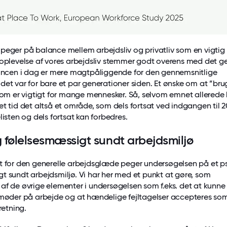
peger på balance mellem arbejdsliv og privatliv som en vigtig 
 oplevelse af vores arbejdsliv stemmer godt overens med det ge
lancen i dag er mere magtpåliggende for den gennemsnitlige
det var for bare et par generationer siden. Et ønske om at ”brug
 som er vigtigt for mange mennesker. Så, selvom emnet allerede
et tid det altså et område, som dels fortsat ved indgangen til 
listen og dels fortsat kan forbedres.
og følelsesmæssigt sundt arbejdsmiljø
t for den generelle arbejdsglæde peger undersøgelsen på et ps
t sundt arbejdsmiljø. Vi har her med et punkt at gøre, som
af de øvrige elementer i undersøgelsen som f.eks. det at kunn
 møder på arbejde og at hændelige fejltagelser accepteres som
retning.