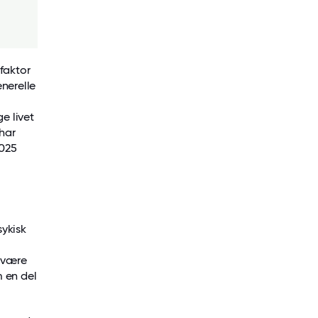
faktor
nerelle
e livet
 har
2025
ykisk
e være
 en del