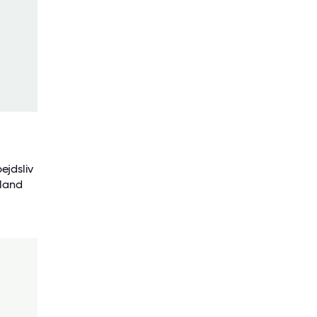
ejdsliv
lland