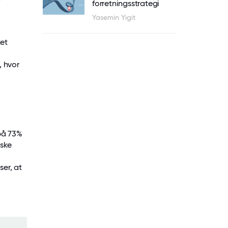
forretningsstrategi
Yasemin Yigit
ket
, hvor
på 73%
iske
er, at