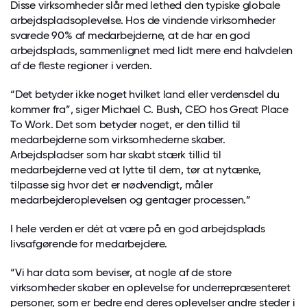
Disse virksomheder slår med lethed den typiske globale
arbejdspladsoplevelse. Hos de vindende virksomheder
svarede 90% af medarbejderne, at de har en god
arbejdsplads, sammenlignet med lidt mere end halvdelen
af de fleste regioner i verden.
“Det betyder ikke noget hvilket land eller verdensdel du
kommer fra”, siger Michael C. Bush, CEO hos Great Place
To Work. Det som betyder noget, er den tillid til
medarbejderne som virksomhederne skaber.
Arbejdspladser som har skabt stærk tillid til
medarbejderne ved at lytte til dem, tør at nytænke,
tilpasse sig hvor det er nødvendigt, måler
medarbejderoplevelsen og gentager processen.”
I hele verden er dét at være på en god arbejdsplads
livsafgørende for medarbejdere.
“Vi har data som beviser, at nogle af de store
virksomheder skaber en oplevelse for underrepræsenteret
personer, som er bedre end deres oplevelser andre steder i