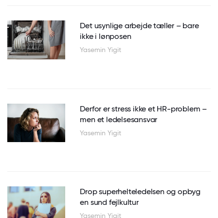
Det usynlige arbejde tæller – bare
ikke i lønposen
Yasemin Yigit
Derfor er stress ikke et HR-problem –
men et ledelsesansvar
Yasemin Yigit
Drop superhelteledelsen og opbyg
en sund fejlkultur
Yasemin Yigit