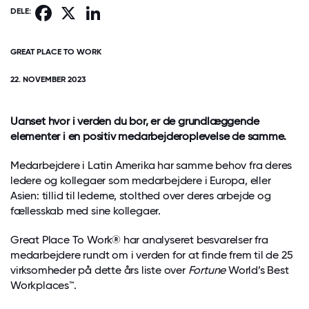
Facebook
X
LinkedIn
DELE:
GREAT PLACE TO WORK
22. NOVEMBER 2023
Uanset hvor i verden du bor, er de grundlæggende
elementer i en positiv medarbejderoplevelse de samme.
Medarbejdere i Latin Amerika har samme behov fra deres
ledere og kollegaer som medarbejdere i Europa, eller
Asien: tillid til lederne, stolthed over deres arbejde og
fællesskab med sine kollegaer.
Great Place To Work® har analyseret besvarelser fra
medarbejdere rundt om i verden for at finde frem til de 25
virksomheder på dette års liste over
Fortune
World’s Best
Workplaces™.