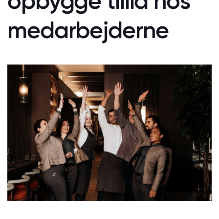
opbygge tillid hos
medarbejderne