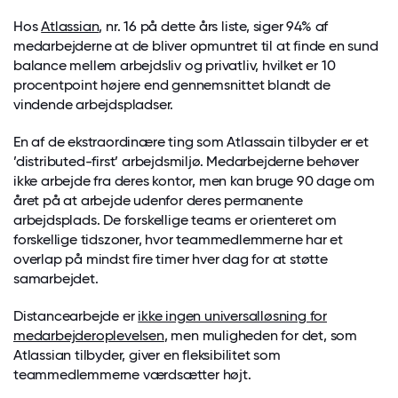
Hos
Atlassian
, nr. 16 på dette års liste, siger 94% af
medarbejderne at de bliver opmuntret til at finde en sund
balance mellem arbejdsliv og privatliv, hvilket er 10
procentpoint højere end gennemsnittet blandt de
vindende arbejdspladser.
En af de ekstraordinære ting som Atlassain tilbyder er et
’distributed-first’ arbejdsmiljø. Medarbejderne behøver
ikke arbejde fra deres kontor, men kan bruge 90 dage om
året på at arbejde udenfor deres permanente
arbejdsplads. De forskellige teams er orienteret om
forskellige tidszoner, hvor teammedlemmerne har et
overlap på mindst fire timer hver dag for at støtte
samarbejdet.
Distancearbejde er
ikke ingen universalløsning for
medarbejderoplevelsen
, men muligheden for det, som
Atlassian tilbyder, giver en fleksibilitet som
teammedlemmerne værdsætter højt.