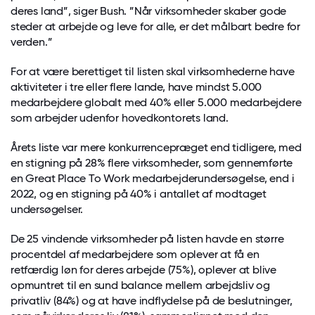
deres land”, siger Bush. ”Når virksomheder skaber gode
steder at arbejde og leve for alle, er det målbart bedre for
verden.”
For at være berettiget til listen skal virksomhederne have
aktiviteter i tre eller flere lande, have mindst 5.000
medarbejdere globalt med 40% eller 5.000 medarbejdere
som arbejder udenfor hovedkontorets land.
Årets liste var mere konkurrencepræget end tidligere, med
en stigning på 28% flere virksomheder, som gennemførte
en Great Place To Work medarbejderundersøgelse, end i
2022, og en stigning på 40% i antallet af modtaget
undersøgelser.
De 25 vindende virksomheder på listen havde en større
procentdel af medarbejdere som oplever at få en
retfærdig løn for deres arbejde (75%), oplever at blive
opmuntret til en sund balance mellem arbejdsliv og
privatliv (84%) og at have indflydelse på de beslutninger,