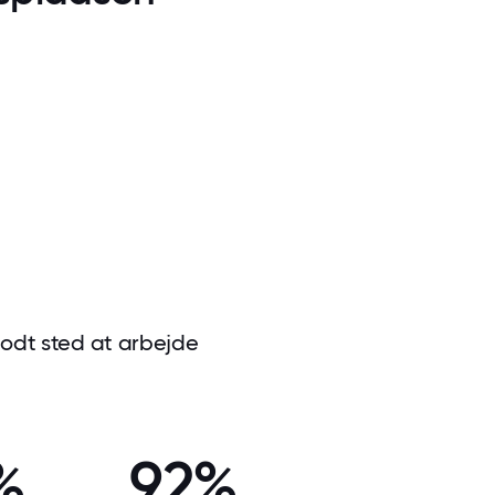
 godt sted at arbejde
%
92%