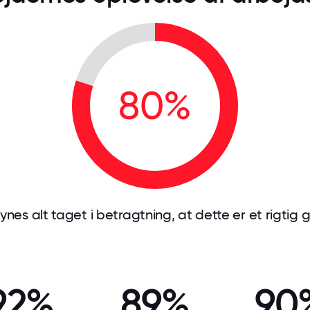
80%
es alt taget i betragtning, at dette er et rigtig
92%
89%
90