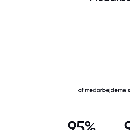
af medarbejderne syn
95%