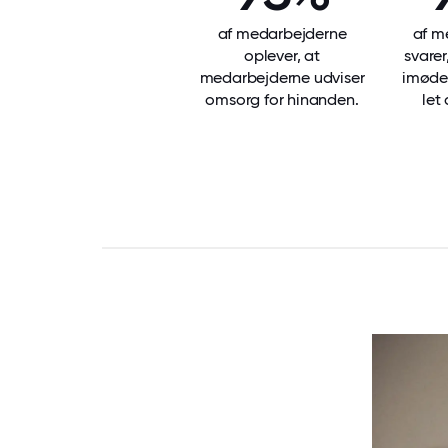
af medarbejderne
af m
oplever, at
svarer
medarbejderne udviser
imød
omsorg for hinanden.
let