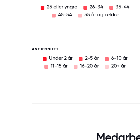
25 eller yngre
26-34
35-44
45-54
55 år og ældre
ANCIENNITET
Under 2 år
2-5 år
6-10 år
11-15 år
16-20 år
20+ år
Medarbej