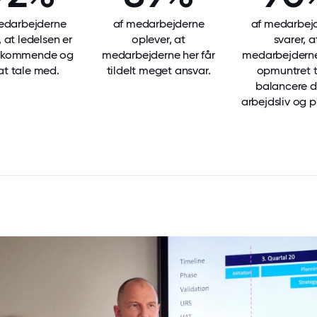
edarbejderne
af medarbejderne
af medarbej
, at ledelsen er
oplever, at
svarer, a
ekommende og
medarbejderne her får
medarbejderne
 at tale med.
tildelt meget ansvar.
opmuntret ti
balancere d
arbejdsliv og pr