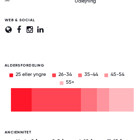
Udlejning
WEB & SOCIAL
ALDERSFORDELING
25 eller yngre
26-34
35-44
45-54
55+
55+
45-
54
35-
44
26-
34
25
eller
yngre
0
12.5
25
37.5
50
62.5
75
87.5
100
ANCIENNITET