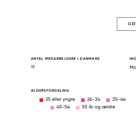
GØ
ANTAL MEDARBEJDERE I DANMARK
IN
15
Ma
ALDERSFORDELING
25 eller yngre
26-34
35-44
45-54
55 år og ældre