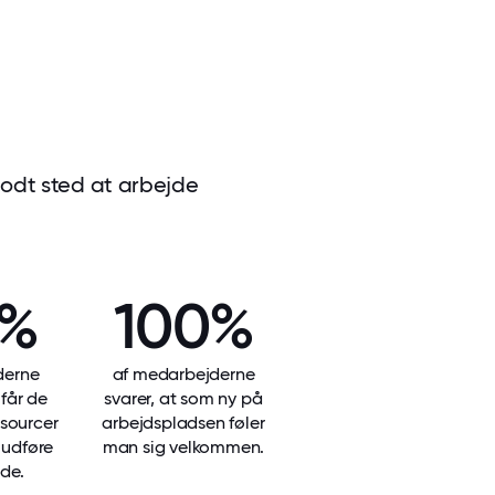
 godt sted at arbejde
0%
100%
derne
af medarbejderne
 får de
svarer, at som ny på
sourcer
arbejdspladsen føler
t udføre
man sig velkommen.
de.