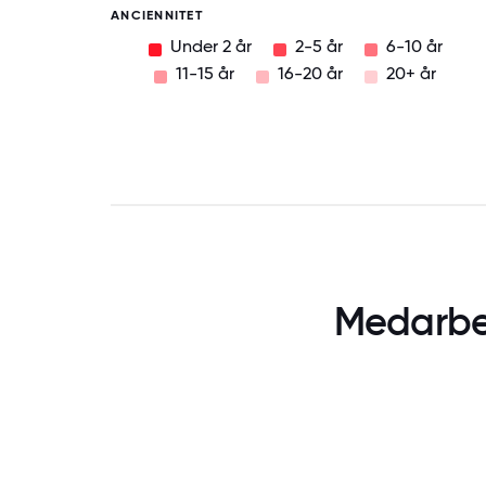
ANCIENNITET
Under 2 år
2-5 år
6-10 år
11-15 år
16-20 år
20+ år
Medarbej