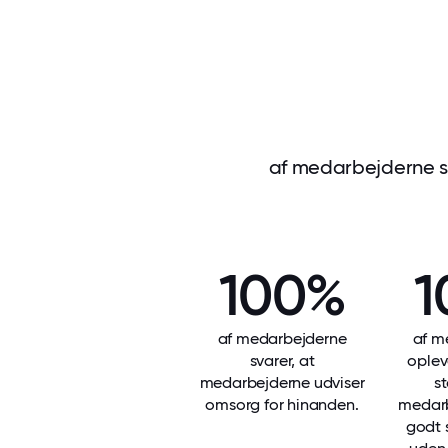
af medarbejderne syn
100%
1
af medarbejderne
af m
svarer, at
oplev
medarbejderne udviser
st
omsorg for hinanden.
medarb
godt 