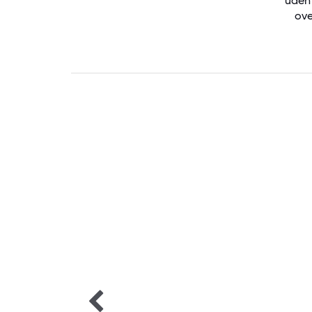
uden
ove