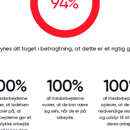
94%
es alt taget i betragtning, at dette er et rigtig
00%
100%
10
edarbejderne
af medarbejderne
af medarbej
er, at ledelsen
svarer, at de kan være
oplever, at de
oler på, at
sig selv, når de er på
nødvendige res
ejderne gør et
arbejde.
og udstyr til a
stykke arbejde
deres arbej