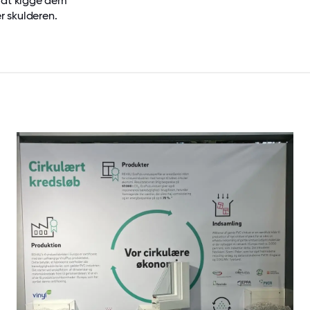
 at kigge dem
r skulderen.