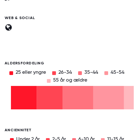
WEB & SOCIAL
ALDERSFORDELING
25 eller yngre
26-34
35-44
45-54
55 år og ældre
55 år
og
ældre
45-
54
35-
44
26-
34
25
eller
yngre
0
12.5
25
37.5
50
62.5
75
87.5
100
ANCIENNITET
Under 2 år
2-5 år
6-10 år
11-15 år